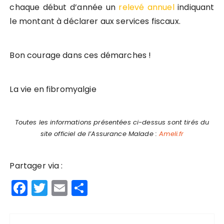
chaque début d’année un
relevé annuel
indiquant
le montant à déclarer aux services fiscaux.
Bon courage dans ces démarches !
La vie en fibromyalgie
Toutes les informations présentées ci-dessus sont tirés du
site officiel de l’Assurance Malade :
Ameli.fr
Partager via :
F
T
E
P
a
w
m
a
c
it
ai
rt