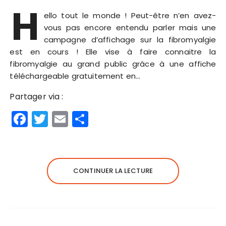
H
ello tout le monde ! Peut-être n’en avez-
vous pas encore entendu parler mais une
campagne d’affichage sur la fibromyalgie
est en cours ! Elle vise à faire connaitre la
fibromyalgie au grand public grâce à une affiche
téléchargeable gratuitement en…
Partager via :
F
T
E
P
a
w
m
a
c
it
ai
rt
e
te
l
a
CONTINUER LA LECTURE
b
r
g
o
er
o