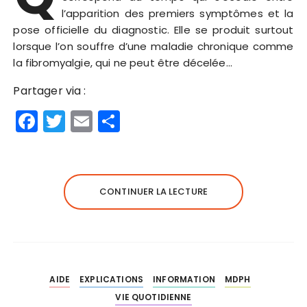
l’apparition des premiers symptômes et la
pose officielle du diagnostic. Elle se produit surtout
lorsque l’on souffre d’une maladie chronique comme
la fibromyalgie, qui ne peut être décelée…
Partager via :
F
T
E
P
a
w
m
a
c
it
ai
rt
e
te
l
a
CONTINUER LA LECTURE
b
r
g
o
er
o
k
AIDE
EXPLICATIONS
INFORMATION
MDPH
VIE QUOTIDIENNE