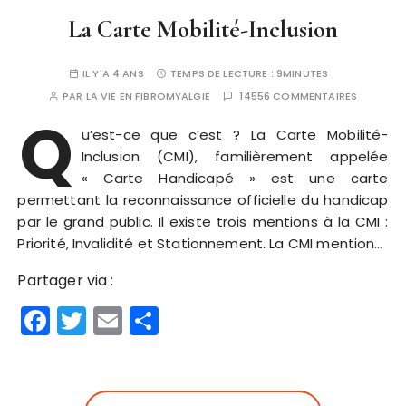
La Carte Mobilité-Inclusion
IL Y'A 4 ANS
TEMPS DE LECTURE :
9MINUTES
PAR
LA VIE EN FIBROMYALGIE
14556 COMMENTAIRES
Q
u’est-ce que c’est ? La Carte Mobilité-
Inclusion (CMI), familièrement appelée
« Carte Handicapé » est une carte
permettant la reconnaissance officielle du handicap
par le grand public. Il existe trois mentions à la CMI :
Priorité, Invalidité et Stationnement. La CMI mention…
Partager via :
F
T
E
P
a
w
m
a
c
it
ai
rt