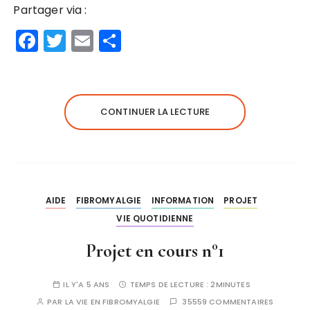
Partager via :
F
T
E
P
a
w
m
a
c
it
ai
rt
e
te
l
a
CONTINUER LA LECTURE
b
r
g
o
er
o
k
AIDE
FIBROMYALGIE
INFORMATION
PROJET
VIE QUOTIDIENNE
Projet en cours n°1
IL Y'A 5 ANS
TEMPS DE LECTURE :
2MINUTES
PAR
LA VIE EN FIBROMYALGIE
35559 COMMENTAIRES