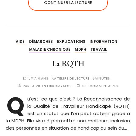
e
te
l
a
CONTINUER LA LECTURE
b
r
g
o
er
o
k
AIDE
DÉMARCHES
EXPLICATIONS
INFORMATION
MALADIE CHRONIQUE
MDPH
TRAVAIL
La RQTH
IL Y'A 4 ANS
TEMPS DE LECTURE :
5MINUTES
PAR
LA VIE EN FIBROMYALGIE
689 COMMENTAIRES
Q
u’est-ce que c’est ? La Reconnaissance de
la Qualité de Travailleur Handicapé (RQTH)
est un statut que l’on peut obtenir grâce à
la MDPH. Elle vise à permettre une meilleure inclusion
des personnes en situation de handicap au sein du…